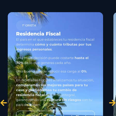
1ª GRIETA
Residencia Fiscal
El país en el que estableces tu residencia fiscal
determina
cómo y cuánto tributas por tus
ingresos personales
.
Una mala decisión puede costarte
hasta el
70%
de lo que generas cada año.
Una buena puede reducir esa carga al
0%
.
En Nómadas Fiscales analizamos tu situación,
comparamos los mejores países para tu
caso y gestionamos tu cambio de
residencia fiscal
de forma integral,
garantizando una
ruptura sin riesgos
con tu
país de origen.