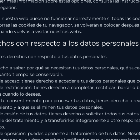
ner más información sobre estas opciones, consulta las instrucci
vegador.
 nuestra web puede no funcionar correctamente si todas las coo
orras las cookies de tu navegador, se volverán a colocar después
ando vuelvas a visitar nuestras webs.
chos con respecto a los datos personales
ntes derechos con respecto a tus datos personales:
cho a saber por qué se necesitan tus datos personales, qué suce
uánto tiempo se conservarán.
e acceso: tienes derecho a acceder a tus datos personales que
 rectificación: tienes derecho a completar, rectificar, borrar o 
s cuando lo desees.
 tu consentimiento para procesar tus datos, tienes derecho a re
iento y a que se eliminen tus datos personales.
 cesión de tus datos: tienes derecho a solicitar todos tus datos
e del tratamiento y a transferirlos íntegramente a otro responsa
to.
e oposición: puedes oponerte al tratamiento de tus datos. Nos
 a menos que existan motivos justificados para el procesamiento.