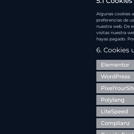
5.1 Cookies
Algunas cookies a
preferencias de us
nuestra web. De e
visitas nuestra w
hayas pagado. Pod
6. Cookies 
Elementor
WordPress
PixelYourSit
Polylang
LiteSpeed
Complianz