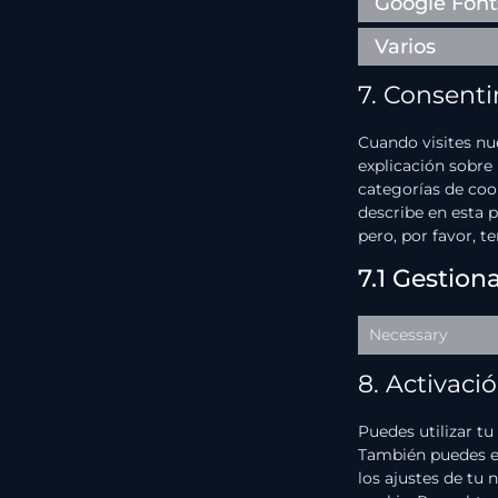
Google Font
Varios
7. Consent
Cuando visites n
explicación sobre
categorías de coo
describe en esta p
pero, por favor, 
7.1 Gestion
Necessary
8. Activaci
Puedes utilizar t
También puedes es
los ajustes de tu