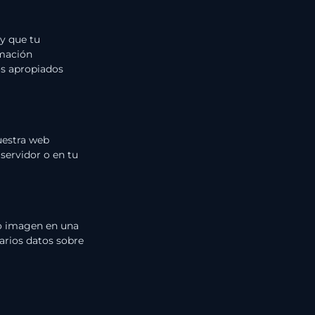
y que tu
rmación
os apropiados
uestra web
servidor o en tu
 o imagen en una
varios datos sobre