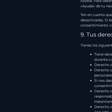
cookie. Para obte
«Ayuda» de tu na
Ten en cuenta que
desactivadas. Si b
consentimiento cu
9. Tus dere
Tienes los siguie
Tiene dere
durante c
Derecho d
Derecho de
personale
Si nos das
consentim
Derecho de
responsabl
tratamien
Derecho d
con esto,