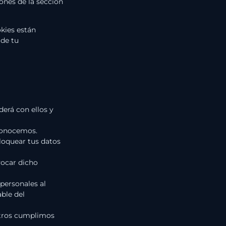
ones de la sección
kies están
 de tu
derá con ellos y
 conocemos.
bloquear tus datos
vocar dicho
 personales al
ble del
otros cumplimos