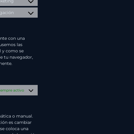
keting
igación
ente con una
 usemos las
al y como se
de tu navegador,
mente.
iempre activo
mática o manual.
ción es cambiar
 se coloca una