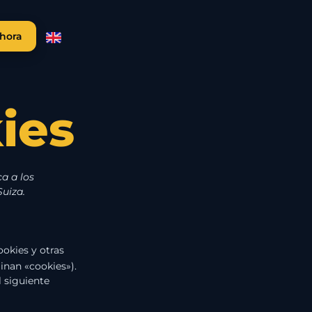
hora
ies
ca a los
uiza.
ookies y otras
inan «cookies»).
 siguiente