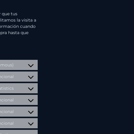
 que tus
itamos la visita a
nformación cuando
mpra hasta que
nymous)
cional
atistics
cional
cional
cional