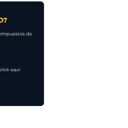
O?
s impuestos de
lick aquí: