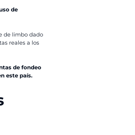
 uso de
ie de limbo dado
as reales a los
entas de fondeo
n este país.
s