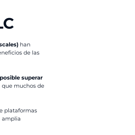
LC
scales)
han
neficios de las
posible superar
ya que muchos de
e plataformas
a amplia