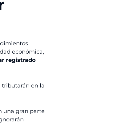
r
endimientos
idad económica,
tar
registrado
tributarán en la
n una gran parte
ignorarán