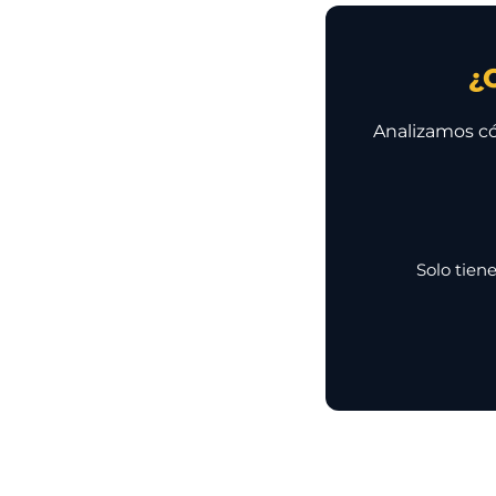
¿
Analizamos có
Solo tiene