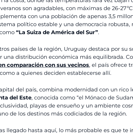
 la costa, donde las temperaturas rara vez bajan d
 veranos son agradables, con máximas de 26-27ºC
plementa con una población de apenas 3,5 millo
stema político estable y una democracia robusta, 
 como
“La Suiza de América del Sur”
.
tros países de la región, Uruguay destaca por su s
r una distribución económica más equilibrada. C
 en comparación con sus vecinos
, el país ofrece 
 como a quienes deciden establecerse allí.
 capital del país, combina modernidad con un rico l
nta del Este
, conocida como “el Mónaco de Sudam
clusividad, playas de ensueño y un ambiente cos
no de los destinos más codiciados de la región.
as llegado hasta aquí, lo más probable es que te i