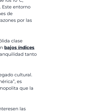
e los 10ºC,
. Este entorno
nes de
razones por las
ólida clase
on
bajos índices
tranquilidad tanto
egado cultural.
érica”, es
mopolita que la
nteresen las