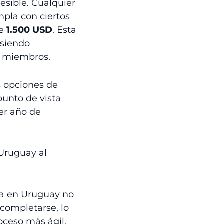
esible. Cualquier
pla con ciertos
de
1.500 USD
. Esta
 siendo
4 miembros.
s opciones de
punto de vista
er año de
 Uruguay al
cia en Uruguay no
completarse, lo
ceso más ágil.