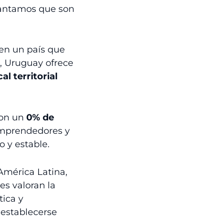
elantamos que son
 en un país que
e, Uruguay ofrece
al territorial
con un
0% de
emprendedores y
 y estable.
América Latina,
es valoran la
tica y
 establecerse