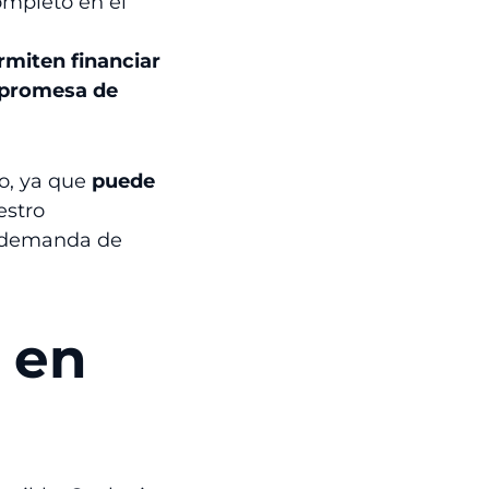
mpleto en el
rmiten financiar
promesa de
o, ya que
puede
estro
n demanda de
 en