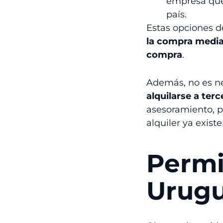
empresa que
país.
Estas opciones de
la compra medi
compra
.
Además, no es n
alquilarse a ter
asesoramiento, 
alquiler ya existe
Permi
Urug