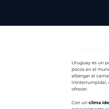
Uruguay es un p
pocos en el mund
albergar el carn
ininterrumpida!
ofrecer.
Con un
clima id