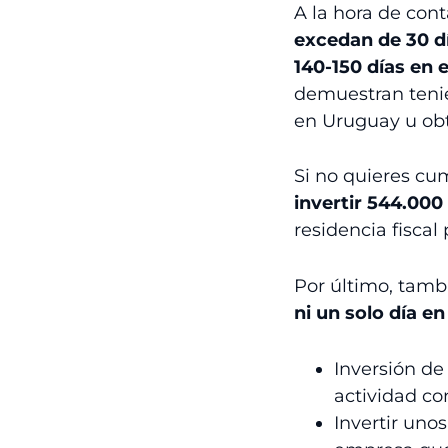
A la hora de cont
excedan de 30 d
140-150 días en e
demuestran tenie
en Uruguay u obt
Si no quieres cum
invertir
544.000
residencia fiscal 
Por último, tambi
ni un solo día
en
Inversión d
actividad co
Invertir un