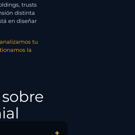
ldings, trusts
sión distinta
stá en diseñar
 analizamos tu
stionamos la
sobre
ial